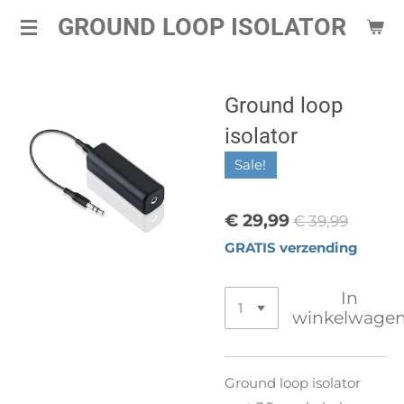
GROUND LOOP ISOLATOR
Ga
direct
naar
de
Ground loop
hoofdinhoud
isolator
Sale!
€ 29,99
€ 39,99
GRATIS verzending
In
winkelwage
Ground loop isolator